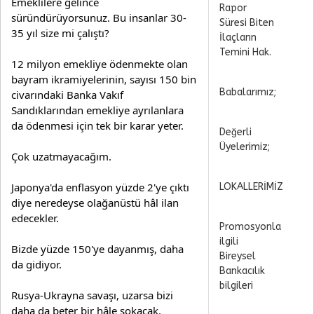
Emeklilere gelince 
Rapor
süründürüyorsunuz. Bu insanlar 30-
Süresi Biten
35 yıl size mi çalıştı?
İlaçların
Temini Hak.
12 milyon emekliye ödenmekte olan 
bayram ikramiyelerinin, sayısı 150 bin 
Babalarımız;
civarındaki Banka Vakıf 
Sandıklarından emekliye ayrılanlara 
da ödenmesi için tek bir karar yeter.
Değerli
Üyelerimiz;
Çok uzatmayacağım.
Japonya'da enflasyon yüzde 2'ye çıktı 
LOKALLERİMİZ
diye neredeyse olağanüstü hâl ilan 
edecekler.
Promosyonla
ilgili
Bizde yüzde 150'ye dayanmış, daha 
Bireysel
da gidiyor.
Bankacılık
bilgileri
Rusya-Ukrayna savaşı, uzarsa bizi 
daha da beter bir hâle sokacak.