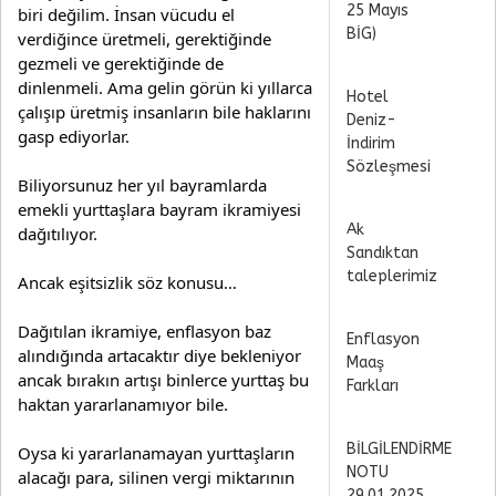
25 Mayıs
biri değilim. İnsan vücudu el 
BİG)
verdiğince üretmeli, gerektiğinde 
gezmeli ve gerektiğinde de 
dinlenmeli. Ama gelin görün ki yıllarca 
Hotel
çalışıp üretmiş insanların bile haklarını 
Deniz-
gasp ediyorlar.
İndirim
Sözleşmesi
Biliyorsunuz her yıl bayramlarda 
emekli yurttaşlara bayram ikramiyesi 
Ak
dağıtılıyor.
Sandıktan
taleplerimiz
Ancak eşitsizlik söz konusu…
Dağıtılan ikramiye, enflasyon baz 
Enflasyon
alındığında artacaktır diye bekleniyor 
Maaş
ancak bırakın artışı binlerce yurttaş bu 
Farkları
haktan yararlanamıyor bile.
BİLGİLENDİRME
Oysa ki yararlanamayan yurttaşların 
NOTU
alacağı para, silinen vergi miktarının 
29.01.2025