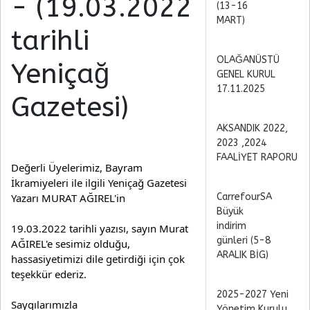
- (19.03.2022
(13-16
MART)
tarihli
OLAĞANÜSTÜ
Yeniçağ
GENEL KURUL
17.11.2025
Gazetesi)
AKSANDIK 2022,
2023 ,2024
FAALİYET RAPORU
Değerli Üyelerimiz, 
Bayram 
İkramiyeleri ile ilgili Yeniçağ Gazetesi 
Yazarı 
MURAT AĞIREL'in
CarrefourSA
Büyük
indirim
19.03.2022 tarihli yazısı, sayın Murat 
günleri (5-8
AĞIREL'e sesimiz olduğu, 
ARALIK BİG)
hassasiyetimizi dile getirdiği için çok 
teşekkür ederiz.
2025-2027 Yeni
Saygılarımızla
Yönetim Kurulu