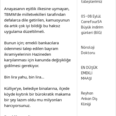
taleplerimiz
Anayasanın eşitlik ilkesine uymayan, 
TBMM'de milletvekilleri tarafından 
05-08 Eylül
defalarca dile getirilen, kamuoyunun 
CarrefourSA
da artık çok iyi bildiği bu haksız 
Büyük indirim
uygulama düzeltilmeli.
günleri (BİG)
Bunun için; emekli bankacılara 
Nöroloji
ödenmesi talep edilen bayram 
Doktoru
ikramiyelerinin Hazineden 
karşılanması için kanunda değişikliğe 
gidilmesi gerekiyor.
EN DÜŞÜK
EMEKLİ
Bin lira yahu, bin lira…
MAAŞI
Külliye'ye, belediye binalarına, ilçede 
Reyhan
köyde kıytırık bir bürokratik makama 
Arıkan Diş
bir şey lazım oldu mu milyonları 
Kliniği
harcıyorsunuz.