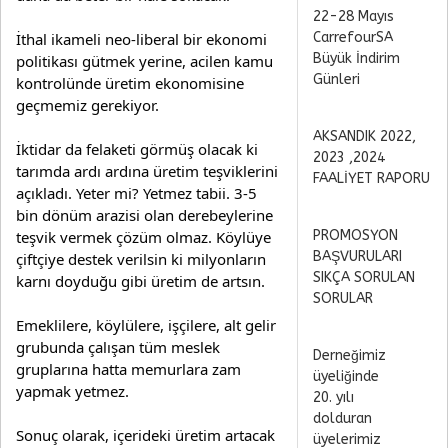
22-28 Mayıs
CarrefourSA
İthal ikameli neo-liberal bir ekonomi 
Büyük İndirim
politikası gütmek yerine, acilen kamu 
Günleri
kontrolünde üretim ekonomisine 
geçmemiz gerekiyor.
AKSANDIK 2022,
İktidar da felaketi görmüş olacak ki 
2023 ,2024
tarımda ardı ardına üretim teşviklerini 
FAALİYET RAPORU
açıkladı. Yeter mi? Yetmez tabii. 3-5 
bin dönüm arazisi olan derebeylerine 
PROMOSYON
teşvik vermek çözüm olmaz. Köylüye 
BAŞVURULARI
çiftçiye destek verilsin ki milyonların 
SIKÇA SORULAN
karnı doyduğu gibi üretim de artsın.
SORULAR
Emeklilere, köylülere, işçilere, alt gelir 
grubunda çalışan tüm meslek 
Derneğimiz
gruplarına hatta memurlara zam 
üyeliğinde
yapmak yetmez.
20. yılı
dolduran
Sonuç olarak, içerideki üretim artacak 
üyelerimiz