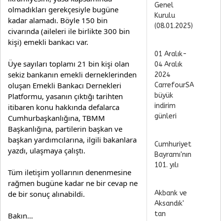
Genel
olmadıkları gerekçesiyle bugüne 
Kurulu
kadar alamadı. Böyle 150 bin 
(08.01.2025)
civarında (aileleri ile birlikte 300 bin 
kişi) emekli bankacı var.
01 Aralık-
Üye sayıları toplamı 21 bin kişi olan 
04 Aralık
sekiz bankanın emekli derneklerinden 
2024
oluşan Emekli Bankacı Dernekleri 
CarrefourSA
büyük
Platformu, yasanın çıktığı tarihten 
indirim
itibaren konu hakkında defalarca 
günleri
Cumhurbaşkanlığına, TBMM 
Başkanlığına, partilerin başkan ve 
başkan yardımcılarına, ilgili bakanlara 
Cumhuriyet
yazdı, ulaşmaya çalıştı.
Bayramı'nın
101. yılı
Tüm iletişim yollarının denenmesine 
rağmen bugüne kadar ne bir cevap ne 
Akbank ve
de bir sonuç alınabildi.
Aksandık'
tan
Bakın…