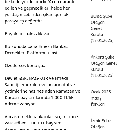
belki de yüzde biridir. Ya da garanti 
edilen ve geçmedikleri halde her 
yurttaşın cebinden çıkan günlük 
Bursa Şube
paraya eş değerdir.
Olağan
Genel
Büyük bir haksızlık var.
Kurulu
(15.01.2025)
Bu konuda bana Emekli Bankacı 
Dernekleri Platformu ulaştı.
Ankara Şube
Olağan Genel
Özetlersek konu şu…
Kurulu
(14.01.2025)
Devlet SGK, BAĞ-KUR ve Emekli 
Sandığı emeklileri ve onların dul ve 
yetimlerine hazinesinden Ramazan ve 
Ocak 2025
Kurban bayramlarında 1.000 TL'lik 
maaş
ödeme yapıyor.
farkları
Ancak emekli bankacılar, seçim öncesi 
İzmir Şube
vaat edilen 1.000 TL bayram 
Olağan
ikramiyesini, yasa kapsamında 