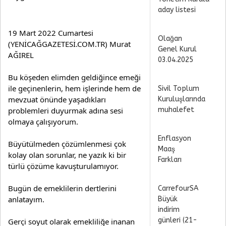
aday listesi
19 Mart 2022 Cumartesi 
Olağan
(YENİCAĞGAZETESİ.COM.TR) Murat 
Genel Kurul
AĞIREL
03.04.2025
Bu köşeden elimden geldiğince emeği 
ile geçinenlerin, hem işlerinde hem de 
Sivil Toplum
mevzuat önünde yaşadıkları 
Kuruluşlarında
muhalefet
problemleri duyurmak adına sesi 
olmaya çalışıyorum.
Enflasyon
Büyütülmeden çözümlenmesi çok 
Maaş
kolay olan sorunlar, ne yazık ki bir 
Farkları
türlü çözüme kavuşturulamıyor.
Bugün de emeklilerin dertlerini 
CarrefourSA
anlatayım.
Büyük
indirim
günleri (21-
Gerçi soyut olarak emekliliğe inanan 