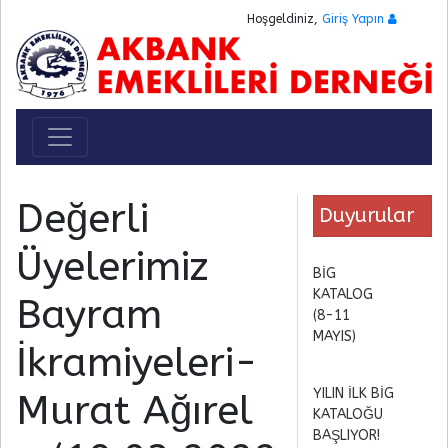
Hoşgeldiniz,
Giriş Yapın
Toggle navigation
Değerli
Duyurular
Üyelerimiz
BİG
KATALOG
Bayram
(8-11
MAYIS)
İkramiyeleri-
YILIN İLK BİG
Murat Ağırel
KATALOĞU
BAŞLIYOR!