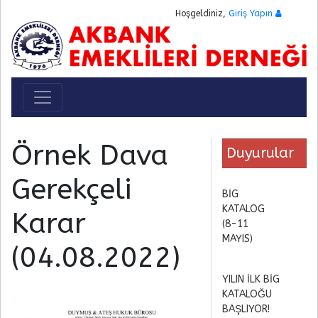
Hoşgeldiniz,
Giriş Yapın
Toggle navigation
Örnek Dava
Duyurular
Gerekçeli
BİG
KATALOG
Karar
(8-11
MAYIS)
(04.08.2022)
YILIN İLK BİG
KATALOĞU
BAŞLIYOR!