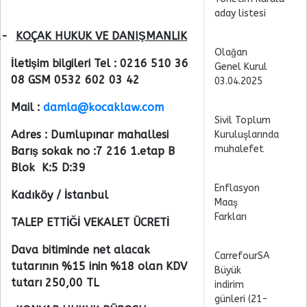
aday listesi
1-
KOÇAK HUKUK VE DANIŞMANLIK
Olağan
İletişim bilgileri Tel : 0216 510 36
Genel Kurul
08 GSM 0532 602 03 42
03.04.2025
Mail :
damla@kocaklaw.com
Sivil Toplum
Adres : Dumlupınar mahallesi
Kuruluşlarında
muhalefet
Barış sokak no :7 216 1.etap B
Blok K:5 D:39
Enflasyon
Kadıköy / İstanbul
Maaş
Farkları
TALEP ETTİĞİ VEKALET ÜCRETİ
Dava bitiminde net alacak
CarrefourSA
tutarının %15 inin %18 olan KDV
Büyük
tutarı 250,00 TL
indirim
günleri (21-