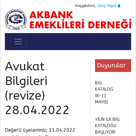
Hoşgeldiniz,
Giriş Yapın
Toggle navigation
Avukat
Duyurular
Bilgileri
BİG
KATALOG
(revize)
(8-11
MAYIS)
28.04.2022
YILIN İLK BİG
KATALOĞU
Değerli üyelerimiz; 11.04.2022
BAŞLIYOR!