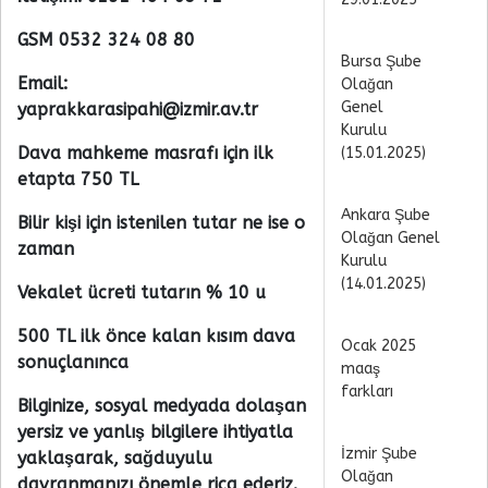
GSM 0532 324 08 80
Bursa Şube
Email:
Olağan
Genel
yaprakkarasipahi@izmir.av.tr
Kurulu
Dava mahkeme masrafı için ilk
(15.01.2025)
etapta 750 TL
Ankara Şube
Bilir kişi için istenilen tutar ne ise o
Olağan Genel
zaman
Kurulu
(14.01.2025)
Vekalet ücreti tutarın % 10 u
500 TL ilk önce kalan kısım dava
Ocak 2025
sonuçlanınca
maaş
farkları
Bilginize, sosyal medyada dolaşan
yersiz ve yanlış bilgilere ihtiyatla
İzmir Şube
yaklaşarak, sağduyulu
Olağan
davranmanızı önemle rica ederiz.