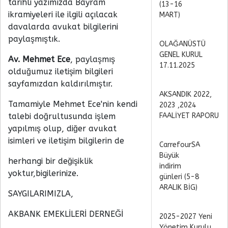
tarihli yazımızda Bayram
(13-16
ikramiyeleri ile ilgili açılacak
MART)
davalarda avukat bilgilerini
paylaşmıştık.
OLAĞANÜSTÜ
GENEL KURUL
Av. Mehmet Ece
, paylaşmış
17.11.2025
olduğumuz iletişim bilgileri
sayfamızdan kaldırılmıştır.
AKSANDIK 2022,
Tamamiyle Mehmet Ece'nin kendi
2023 ,2024
talebi doğrultusunda işlem
FAALİYET RAPORU
yapılmış olup, diğer avukat
isimleri ve iletişim bilgilerin de
CarrefourSA
Büyük
herhangi bir değişiklik
indirim
yoktur,bigilerinize.
günleri (5-8
ARALIK BİG)
SAYGILARIMIZLA,
AKBANK EMEKLİLERİ DERNEĞİ
2025-2027 Yeni
Yönetim Kurulu