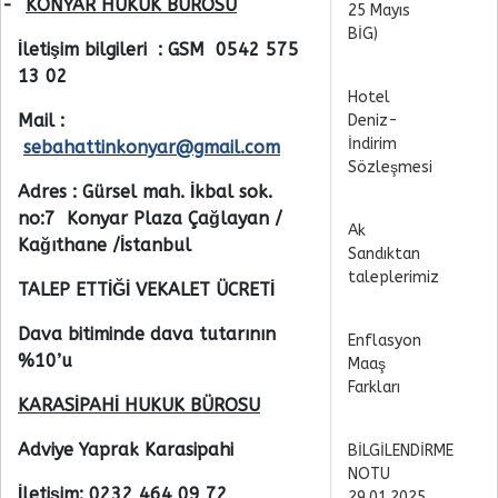
2-
KONYAR HUKUK BÜROSU
25 Mayıs
BİG)
İletişim bilgileri : GSM 0542 575
13 02
Hotel
Mail :
Deniz-
İndirim
sebahattinkonyar@gmail.com
Sözleşmesi
Adres : Gürsel mah. İkbal sok.
no:7 Konyar Plaza Çağlayan /
Ak
Kağıthane /İstanbul
Sandıktan
taleplerimiz
TALEP ETTİĞİ VEKALET ÜCRETİ
Dava bitiminde dava tutarının
Enflasyon
%10’u
Maaş
Farkları
KARASİPAHİ HUKUK BÜROSU
Adviye Yaprak Karasipahi
BİLGİLENDİRME
NOTU
İletişim: 0232 464 09 72
29.01.2025