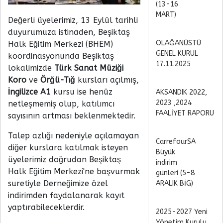
(13-16
MART)
Değerli üyelerimiz, 13 Eylül tarihli
duyurumuza istinaden, Beşiktaş
OLAĞANÜSTÜ
Halk Eğitim Merkezi (BHEM)
GENEL KURUL
koordinasyonunda Beşiktaş
17.11.2025
lokalimizde
Türk Sanat Müziği
Koro
ve
Örğü-Tığ
kursları açılmış,
İngilizce A1
kursu ise henüz
AKSANDIK 2022,
2023 ,2024
netleşmemiş olup, katılımcı
FAALİYET RAPORU
sayısının artması beklenmektedir.
Talep azlığı nedeniyle açılamayan
CarrefourSA
diğer kurslara katılmak isteyen
Büyük
üyelerimiz doğrudan Beşiktaş
indirim
Halk Eğitim Merkezi'ne başvurmak
günleri (5-8
suretiyle Derneğimize özel
ARALIK BİG)
indirimden faydalanarak kayıt
yaptırabileceklerdir.
2025-2027 Yeni
Yönetim Kurulu