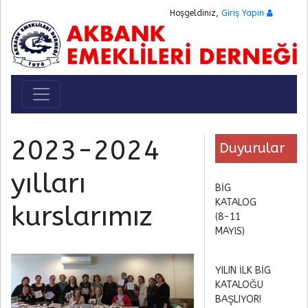
Hoşgeldiniz,
Giriş Yapın
Toggle navigation
2023-2024
Duyurular
yılları
BİG
KATALOG
kurslarımız
(8-11
MAYIS)
YILIN İLK BİG
KATALOĞU
BAŞLIYOR!