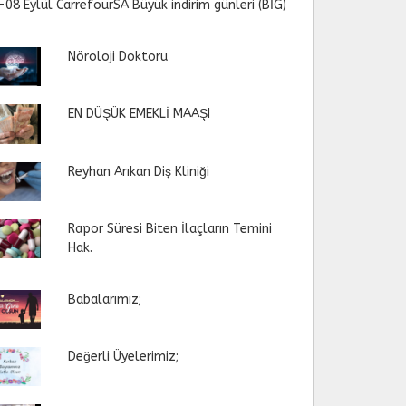
-08 Eylül CarrefourSA Büyük indirim günleri (BİG)
Nöroloji Doktoru
EN DÜŞÜK EMEKLİ MAAŞI
Reyhan Arıkan Diş Kliniği
Rapor Süresi Biten İlaçların Temini
Hak.
Babalarımız;
Değerli Üyelerimiz;