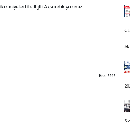
ramiyeleri ile ilgili Aksandık yazımız.
OL
AK
Hits: 2362
20
Si