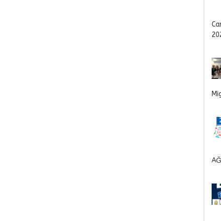
Ca
20
Mi
AĞ