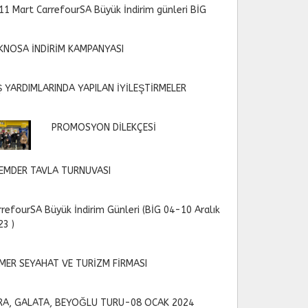
11 Mart CarrefourSA Büyük İndirim günleri BİG
KNOSA İNDİRİM KAMPANYASI
Ş YARDIMLARINDA YAPILAN İYİLEŞTİRMELER
PROMOSYON DİLEKÇESİ
EMDER TAVLA TURNUVASI
rrefourSA Büyük İndirim Günleri (BİG 04-10 Aralık
23 )
MER SEYAHAT VE TURİZM FİRMASI
RA, GALATA, BEYOĞLU TURU-08 OCAK 2024