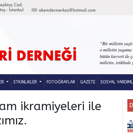
ER
ETKİNLİKLER
FOTOĞRAFLAR
GAZETE
SOSYAL YARDIM
m ikramiyeleri ile
D
zımız.