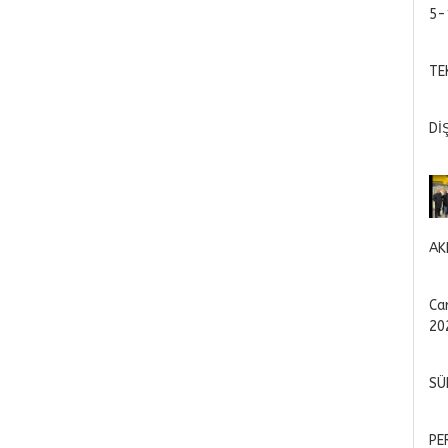
5-
TE
Dİ
AK
Ca
20
SÜ
PE